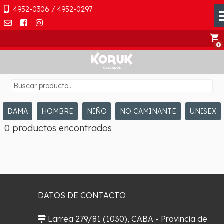
4952-0306 / 4952-0297
shopping_cart
DAMA
HOMBRE
NIÑO
NO CAMINANTE
UNISEX
0 productos encontrados
DATOS DE CONTACTO
Larrea 279/81 (1030), CABA - Provincia de