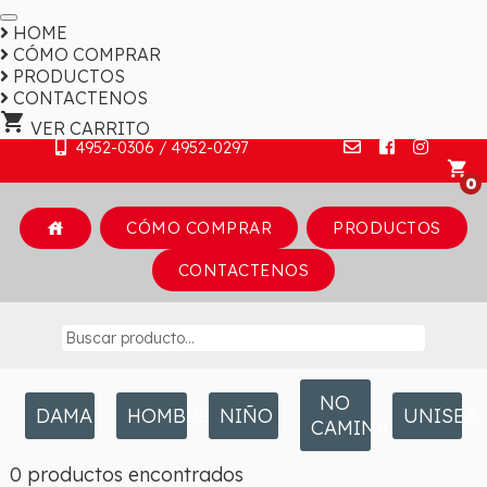
HOME
CÓMO COMPRAR
PRODUCTOS
CONTACTENOS
shopping_cart
VER CARRITO
4952-0306 / 4952-0297
shopping_cart
CÓMO COMPRAR
PRODUCTOS
house
CONTACTENOS
NO
DAMA
HOMBRE
NIÑO
UNISEX
CAMINANTE
0 productos encontrados