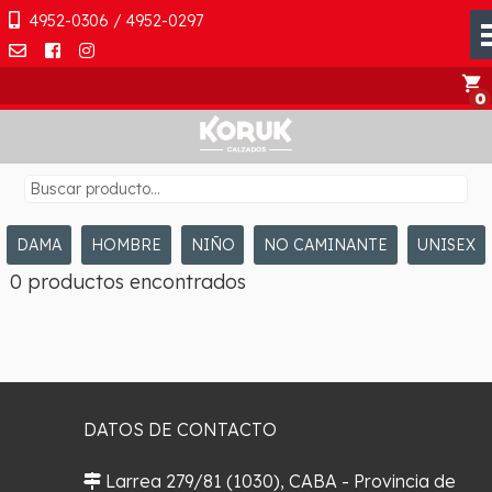
4952-0306 / 4952-0297
shopping_cart
DAMA
HOMBRE
NIÑO
NO CAMINANTE
UNISEX
0 productos encontrados
DATOS DE CONTACTO
Larrea 279/81 (1030), CABA - Provincia de