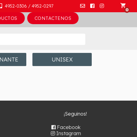
shopping_cart
4952-0306 / 4952-0297
DUCTOS
CONTACTENOS
INANTE
UNISEX
¡Seguinos!
Facebook
Instagram