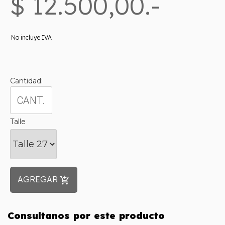
$ 12.500,00.-
No incluye IVA
Cantidad:
Talle
AGREGAR
add_shopping_cart
Consultanos por este producto