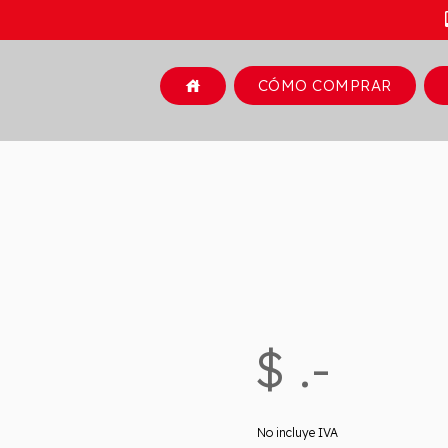
CÓMO COMPRAR
house
$ .-
No incluye IVA