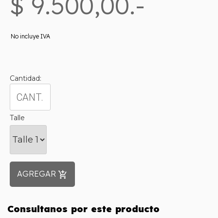
$ 9.500,00.-
No incluye IVA
Cantidad:
Talle
AGREGAR
add_shopping_cart
Consultanos por este producto