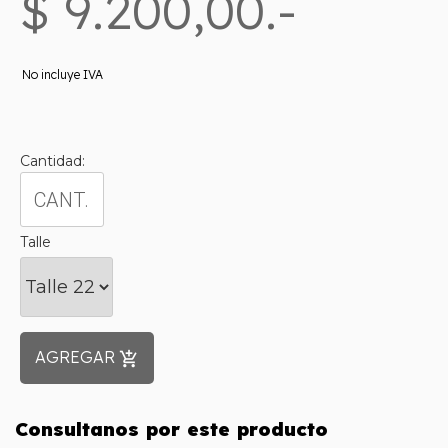
$ 9.200,00.-
No incluye IVA
Cantidad:
Talle
AGREGAR
add_shopping_cart
Consultanos por este producto