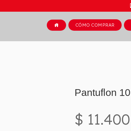
CÓMO COMPRAR
house
Pantuflon 10
$ 11.400